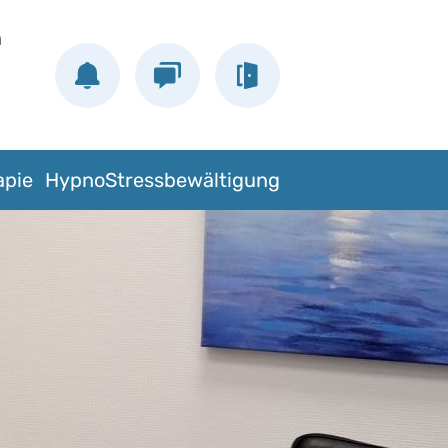
h
apie
HypnoStressbewältigung