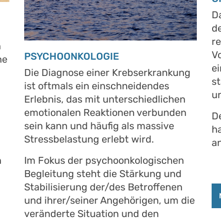
D
d
r
n
Vo
PSYCHOONKOLOGIE
he
ei
Die Diagnose einer Krebserkrankung
s
ist oftmals ein einschneidendes
un
Erlebnis, das mit unterschiedlichen
emotionalen Reaktionen verbunden
D
sein kann und häufig als massive
h
Stressbelastung erlebt wird.
an
n
Im Fokus der psychoonkologischen
Begleitung steht die Stärkung und
Stabilisierung der/des Betroffenen
und ihrer/seiner Angehörigen, um die
veränderte Situation und den